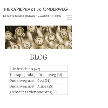
THERAPIEPRAKTIJK ONDERWEG
Lichaamsgerichte Therapie ~ Coaching ~ Training
BLOG
Alle berichten
(47)
47 posts
Therapiepraktijk Onderweg
(18)
18 posts
Onderweg met.. God
(14)
14 posts
Onderweg met.. Aline
(25)
25 posts
Archief paardencoaching
(7)
7 posts