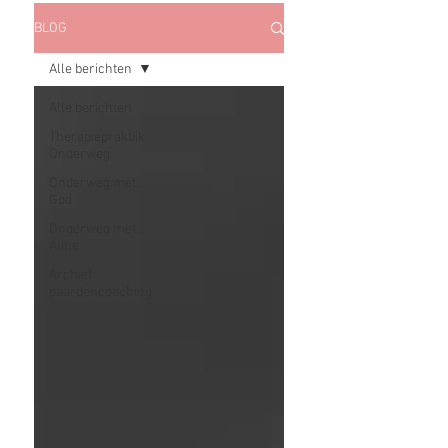
BLOG
Alle berichten
Alle berichten
Therapiepraktijk
Onderweg
Onderweg met..
God
Onderweg met..
Aline
Archief
paardencoaching