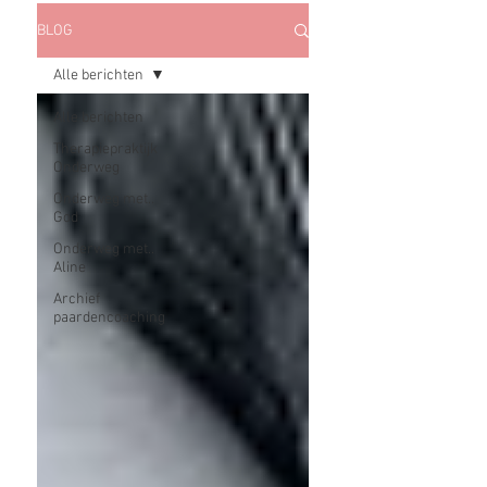
BLOG
Alle berichten
Alle berichten
Therapiepraktijk
Onderweg
Onderweg met..
God
Onderweg met..
Aline
Archief
paardencoaching