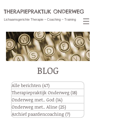
THERAPIEPRAKTIJK ONDERWEG
Lichaamsgerichte Therapie ~ Coaching ~ Training
BLOG
Alle berichten
(47)
47 posts
Therapiepraktijk Onderweg
(18)
18 posts
Onderweg met.. God
(14)
14 posts
Onderweg met.. Aline
(25)
25 posts
Archief paardencoaching
(7)
7 posts