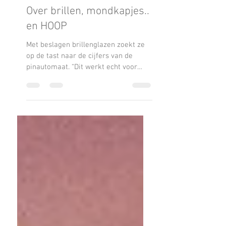
23 okt 2020
2 minuten om te lezen
Over brillen, mondkapjes..
en HOOP
Met beslagen brillenglazen zoekt ze
op de tast naar de cijfers van de
pinautomaat. “Dit werkt echt voor
geen meter!” roept ze, terwijl ze...