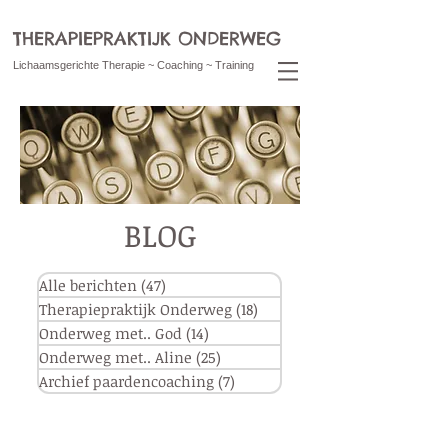
THERAPIEPRAKTIJK ONDERWEG
Lichaamsgerichte Therapie ~ Coaching ~ Training
BLOG
Alle berichten
(47)
47 posts
Therapiepraktijk Onderweg
(18)
18 posts
Onderweg met.. God
(14)
14 posts
Onderweg met.. Aline
(25)
25 posts
Archief paardencoaching
(7)
7 posts