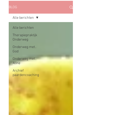
BLOG
Alle berichten
Alle berichten
Therapiepraktijk
Onderweg
Onderweg met..
God
Onderweg met..
Aline
Archief
paardencoaching