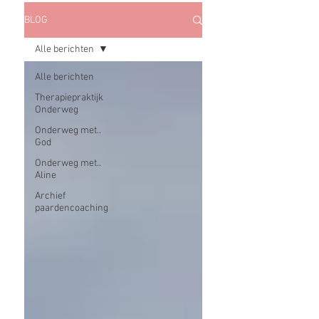
BLOG
Alle berichten
Alle berichten
Therapiepraktijk
Onderweg
Onderweg met..
God
Onderweg met..
Aline
Archief
paardencoaching