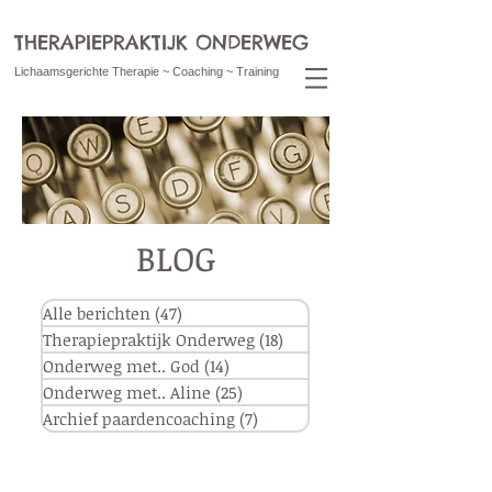
THERAPIEPRAKTIJK ONDERWEG
Lichaamsgerichte Therapie ~ Coaching ~ Training
BLOG
Alle berichten
(47)
47 posts
Therapiepraktijk Onderweg
(18)
18 posts
Onderweg met.. God
(14)
14 posts
Onderweg met.. Aline
(25)
25 posts
Archief paardencoaching
(7)
7 posts