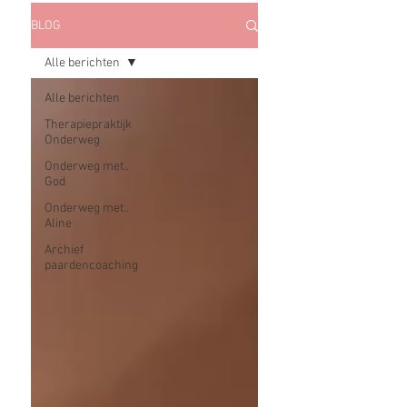
BLOG
Alle berichten
Alle berichten
Therapiepraktijk
Onderweg
Onderweg met..
God
Onderweg met..
Aline
Archief
paardencoaching