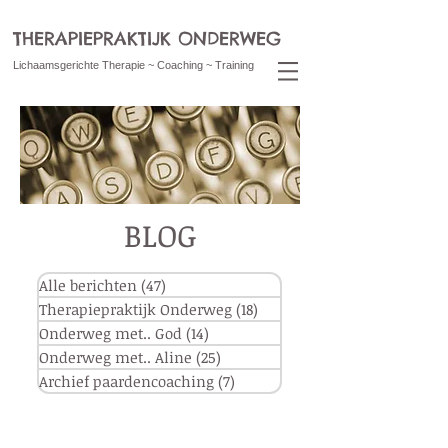
THERAPIEPRAKTIJK ONDERWEG
Lichaamsgerichte Therapie ~ Coaching ~ Training
BLOG
Alle berichten
(47)
47 posts
Therapiepraktijk Onderweg
(18)
18 posts
Onderweg met.. God
(14)
14 posts
Onderweg met.. Aline
(25)
25 posts
Archief paardencoaching
(7)
7 posts