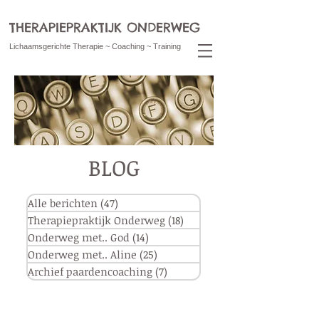
THERAPIEPRAKTIJK ONDERWEG
Lichaamsgerichte Therapie ~ Coaching ~ Training
BLOG
Alle berichten
(47)
47 posts
Therapiepraktijk Onderweg
(18)
18 posts
Onderweg met.. God
(14)
14 posts
Onderweg met.. Aline
(25)
25 posts
Archief paardencoaching
(7)
7 posts