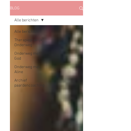
BLOG
Alle berichten
Alle berichten
Therapiepraktijk
Onderweg
Onderweg met..
God
Onderweg met..
Aline
Archief
paardencoaching