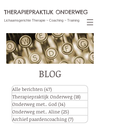
THERAPIEPRAKTIJK ONDERWEG
Lichaamsgerichte Therapie ~ Coaching ~ Training
BLOG
Alle berichten
(47)
47 posts
Therapiepraktijk Onderweg
(18)
18 posts
Onderweg met.. God
(14)
14 posts
Onderweg met.. Aline
(25)
25 posts
Archief paardencoaching
(7)
7 posts